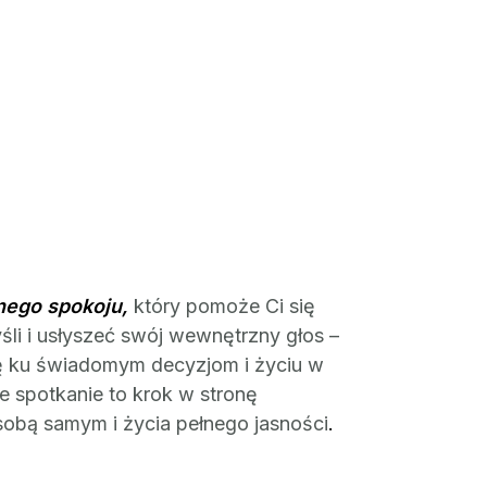
nego spokoju,
który pomoże Ci się
li i usłyszeć swój wewnętrzny głos –
ę
ku świadomym decyzjom i życiu w
 spotkanie to krok w stronę
sobą samym i życia pełnego jasności
.