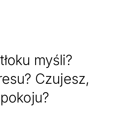
łoku myśli?
resu? Czujesz,
spokoju?