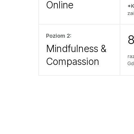
Online
*K
za
8
Poziom 2:
Mindfulness &
raz
Compassion
Gd